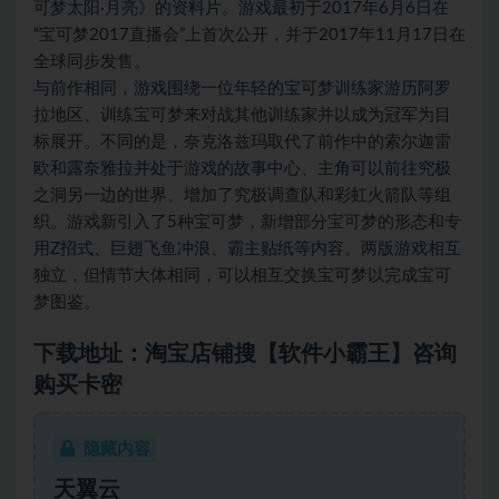
可梦太阳·月亮》的资料片。游戏最初于2017年6月6日在
“宝可梦2017直播会”上首次公开，并于2017年11月17日在
全球同步发售。
与前作相同，游戏围绕一位年轻的宝可梦训练家游历阿罗
拉地区、训练宝可梦来对战其他训练家并以成为冠军为目
标展开。不同的是，奈克洛兹玛取代了前作中的索尔迦雷
欧和露奈雅拉并处于游戏的故事中心、主角可以前往究极
之洞另一边的世界、增加了究极调查队和彩虹火箭队等组
织。游戏新引入了5种宝可梦，新增部分宝可梦的形态和专
用Z招式、巨翅飞鱼冲浪、霸主贴纸等内容。两版游戏相互
独立，但情节大体相同，可以相互交换宝可梦以完成宝可
梦图鉴。
下载地址：淘宝店铺搜【软件小霸王】咨询
购买卡密
隐藏内容
天翼云