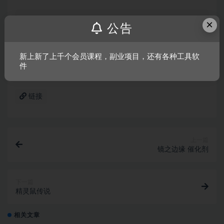
×
声明：
本站所有文章，如无特殊说明或标注，均为本站原创发
公告
布。任何个人或组织，在未征得本站同意时，禁止复制、盗用、
采集、发布本站内容到任何网站、书籍等各类媒体平台。如若本
新上新了上千个会员课程，副业项目，还有各种工具软
站内容侵犯了原著者的合法权益，可联系我们进行处理。
件
链接
上一篇
镜之边缘 催化剂
下一篇
精灵鼠传说
相关文章