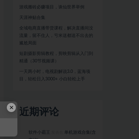
游戏搬砖必赚项目，诛仙世界举例
天涯神贴合集
全域电商直播带货课程，解决直播间没
流量，留不住人，亏米送都送不出去的
尴尬局面
短剧摄影剪辑教程，剪映剪辑从入门到
精通（30节视频课）
一天两小时，电视剧解说3.0，蓝海项
目，轻松日入3000+ 小白轻松上手
×
近期评论
软件小霸王
单机游戏合集(含
发表在