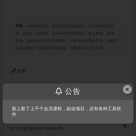
声明：
本站所有文章，如无特殊说明或标注，均为本站原创发
布。任何个人或组织，在未征得本站同意时，禁止复制、盗用、
采集、发布本站内容到任何网站、书籍等各类媒体平台。如若本
站内容侵犯了原著者的合法权益，可联系我们进行处理。
链接
×
公告
上一篇
魔物毕业舞会/Monster Prom
新上新了上千个会员课程，副业项目，还有各种工具软
件
下一篇
北方之魂/Spirit of the North