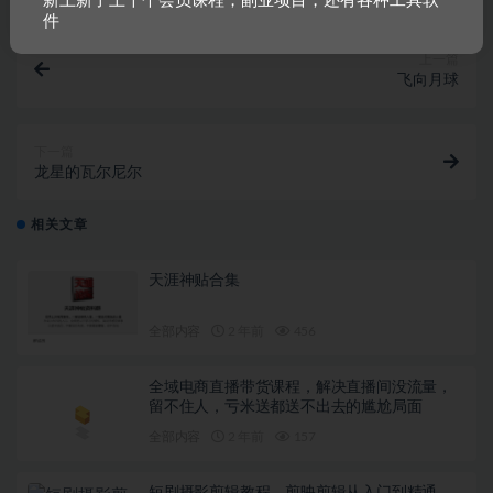
新上新了上千个会员课程，副业项目，还有各种工具软
件
上一篇
飞向月球
下一篇
龙星的瓦尔尼尔
相关文章
天涯神贴合集
全部内容
2 年前
456
全域电商直播带货课程，解决直播间没流量，
留不住人，亏米送都送不出去的尴尬局面
全部内容
2 年前
157