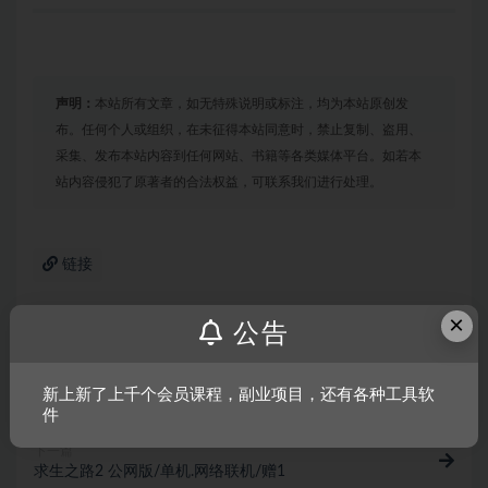
声明：
本站所有文章，如无特殊说明或标注，均为本站原创发
布。任何个人或组织，在未征得本站同意时，禁止复制、盗用、
采集、发布本站内容到任何网站、书籍等各类媒体平台。如若本
站内容侵犯了原著者的合法权益，可联系我们进行处理。
链接
×
公告
上一篇
回力镖X
新上新了上千个会员课程，副业项目，还有各种工具软
件
下一篇
求生之路2 公网版/单机.网络联机/赠1