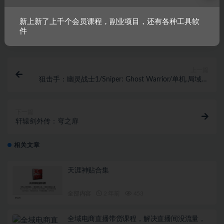
新上新了上千个会员课程，副业项目，还有各种工具软
链接
件
上一篇
狙击手：幽灵战士1/Sniper: Ghost Warrior/单机.局域网
联机
下一篇
轩辕剑外传：穹之扉
相关文章
天涯神贴合集
全部内容
2 年前
453
全域电商直播带货课程，解决直播间没流量，