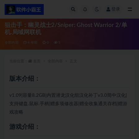
登录
全部
狙击手：幽灵战士2/Sniper: Ghost Warrior 2/单
机.局域网联机
全部内容
4 年前
0
5
当前位置：
首页
全部内容
正文
版本介绍：
v1.09|容量8.2GB|内置潜龙汉化组汉化补丁v3.0简中汉化|
支持键盘.鼠标.手柄|赠多项修改器|赠全收集通关存档|赠游
戏攻略
游戏介绍：