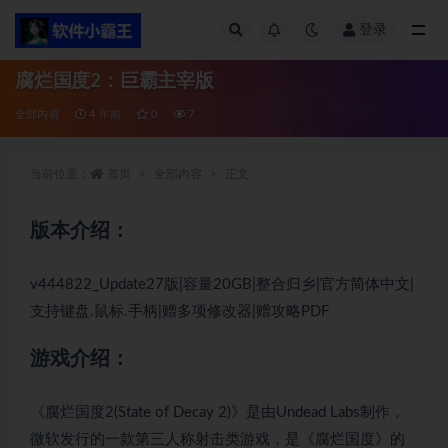
登录
全部
腐烂国度2：巨霸主宰版
全部内容
4 年前
0
7
当前位置：
首页
全部内容
正文
版本介绍：
v444822_Update27版|容量20GB|整合归乡|官方简体中文|
支持键盘.鼠标.手柄|赠多项修改器|赠攻略PDF
游戏介绍：
《腐烂国度2(State of Decay 2)》是由Undead Labs制作，
微软发行的一款第三人称射击类游戏，是《腐烂国度》的