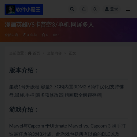
登录
全部
漫画英雄VS卡普空3/单机.同屏多人
全部内容
4 年前
0
5
当前位置：
首页
全部内容
正文
版本介绍：
集成1号升级档|容量3.7GB|内置3DM2.6简中汉化|支持键
盘.鼠标.手柄|赠多项修改器|赠画廊全解锁存档|
游戏介绍：
Marvel与Capcom 于Ultimate Marvel vs. Capcom 3 携手打
造最狂热的3对3对战。此游戏包括所有以前的DLC以及