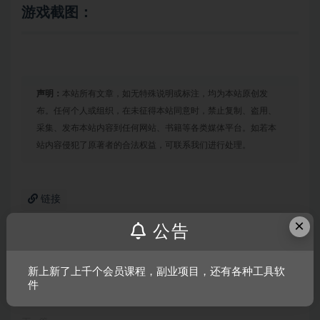
游戏截图：
声明：
本站所有文章，如无特殊说明或标注，均为本站原创发
布。任何个人或组织，在未征得本站同意时，禁止复制、盗用、
采集、发布本站内容到任何网站、书籍等各类媒体平台。如若本
站内容侵犯了原著者的合法权益，可联系我们进行处理。
链接
×
公告
上一篇
新上新了上千个会员课程，副业项目，还有各种工具软
月姬格斗：Type Lumina
件