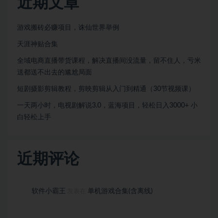
近期文章
游戏搬砖必赚项目，诛仙世界举例
天涯神贴合集
全域电商直播带货课程，解决直播间没流量，留不住人，亏米
送都送不出去的尴尬局面
短剧摄影剪辑教程，剪映剪辑从入门到精通（30节视频课）
一天两小时，电视剧解说3.0，蓝海项目，轻松日入3000+ 小
白轻松上手
近期评论
软件小霸王
单机游戏合集(含离线)
发表在