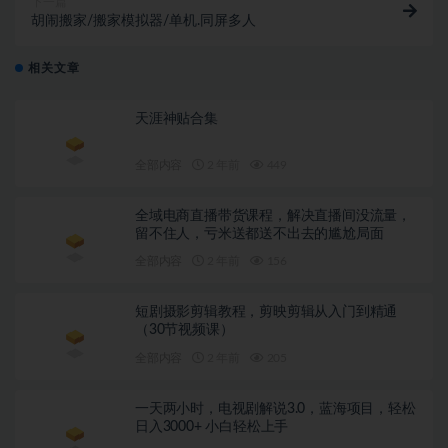
下一篇
胡闹搬家/搬家模拟器/单机.同屏多人
相关文章
天涯神贴合集
全部内容
2 年前
449
全域电商直播带货课程，解决直播间没流量，
留不住人，亏米送都送不出去的尴尬局面
全部内容
2 年前
156
短剧摄影剪辑教程，剪映剪辑从入门到精通
（30节视频课）
全部内容
2 年前
205
一天两小时，电视剧解说3.0，蓝海项目，轻松
日入3000+ 小白轻松上手