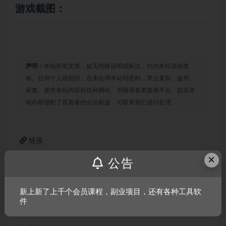
游戏截图：
声明：
本站所有文章，如无特殊说明或标注，均为本站原创发
布。任何个人或组织，在未征得本站同意时，禁止复制、盗用、
采集、发布本站内容到任何网站、书籍等各类媒体平台。如若本
站内容侵犯了原著者的合法权益，可联系我们进行处理。
链接
×
公告
上一篇
新上新了上千个会员课程，副业项目，还有各种工具软
辐射谷物语/末日农场生活
件