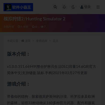
登录
全部
模拟狩猎2/Hunting Simulator 2
全部内容
4 年前
0
7
当前位置：
首页
全部内容
正文
版本介绍：
v1.0.0.311.66949|整合护林员生活DLC|容量14.6GB|官方
简体中文|支持键盘.鼠标.手柄|2021年03月27号更新
游戏介绍：
带着你的猎狗，探索德克萨斯州的沙漠、科罗拉多及欧洲
的森林，追猎33种动物从160多种官方武器、配件和服装