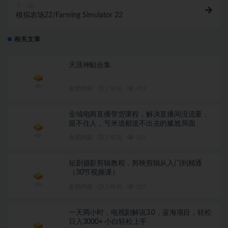
下一篇
模拟农场22/Farming Simulator 22
相关文章
天涯神贴合集
全部内容
2 年前
453
全域电商直播带货课程，解决直播间没流量，
留不住人，亏米送都送不出去的尴尬局面
全部内容
2 年前
157
短剧摄影剪辑教程，剪映剪辑从入门到精通
（30节视频课）
全部内容
2 年前
205
一天两小时，电视剧解说3.0，蓝海项目，轻松
日入3000+ 小白轻松上手