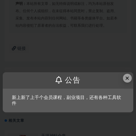
声明：
本站所有文章，如无特殊说明或标注，均为本站原创发
布。任何个人或组织，在未征得本站同意时，禁止复制、盗用、
采集、发布本站内容到任何网站、书籍等各类媒体平台。如若本
站内容侵犯了原著者的合法权益，可联系我们进行处理。
链接
上一篇
×
公告
迷你高速公路/Mini Motorways
新上新了上千个会员课程，副业项目，还有各种工具软
下一篇
件
战锤40k：机械神教
相关文章