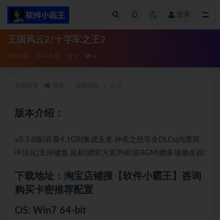
登录
全部
王国风云2/十字军之王2
全部内容
4 年前
0
6
当前位置：
首页
全部内容
正文
版本介绍：
v3.3.0版|容量4.1GB|集成玉龙.神圣之怒等全DLCs|内置简
中汉化|支持键盘.鼠标|赠官方原声80首BGM|赠多项修改器|
下载地址：淘宝店铺搜【软件小霸王】咨询
购买卡密推荐配置
OS: Win7 64-bit