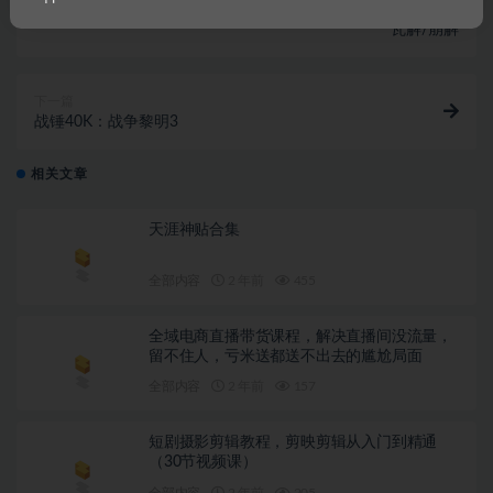
上一篇
瓦解/崩解
下一篇
战锤40K：战争黎明3
相关文章
天涯神贴合集
全部内容
2 年前
455
全域电商直播带货课程，解决直播间没流量，
留不住人，亏米送都送不出去的尴尬局面
全部内容
2 年前
157
短剧摄影剪辑教程，剪映剪辑从入门到精通
（30节视频课）
全部内容
2 年前
205