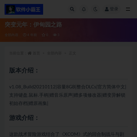
登录
全部
突变元年：伊甸园之路
全部内容
4 年前
0
3
当前位置：
首页
全部内容
正文
版本介绍：
v1.08_Build20210112|容量8GB|整合DLCs|官方简体中文|
支持键盘.鼠标.手柄|赠音乐原声|赠多项修改器|赠变异解锁
初始存档|赠原画集|
游戏介绍：
这款战术冒险游戏结合了《XCOM》式的回合制战斗与剧