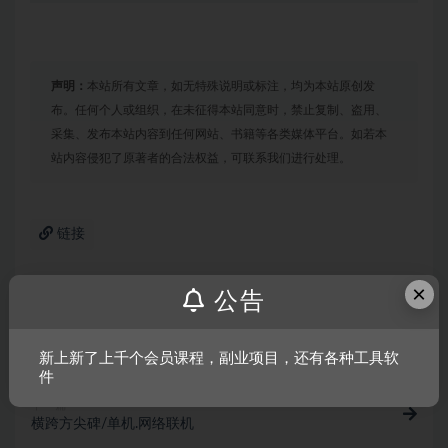
声明：
本站所有文章，如无特殊说明或标注，均为本站原创发
布。任何个人或组织，在未征得本站同意时，禁止复制、盗用、
采集、发布本站内容到任何网站、书籍等各类媒体平台。如若本
站内容侵犯了原著者的合法权益，可联系我们进行处理。
链接
×
公告
上一篇
战略思维：闪电战/Strategic Mind: Blitzkrieg
新上新了上千个会员课程，副业项目，还有各种工具软
件
下一篇
横跨方尖碑/单机.网络联机