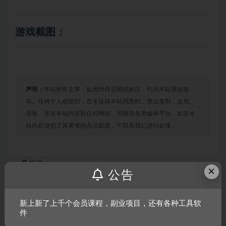
游戏截图：
声明：
本站所有文章，如无特殊说明或标注，均为本站原创发
布。任何个人或组织，在未征得本站同意时，禁止复制、盗用、
采集、发布本站内容到任何网站、书籍等各类媒体平台。如若本
站内容侵犯了原著者的合法权益，可联系我们进行处理。
链接
×
公告
新上新了上千个会员课程，副业项目，还有各种工具软
上一篇
件
人类黎明/Dawn of Man