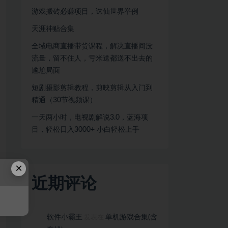
游戏搬砖必赚项目，诛仙世界举例
天涯神贴合集
全域电商直播带货课程，解决直播间没
流量，留不住人，亏米送都送不出去的
尴尬局面
短剧摄影剪辑教程，剪映剪辑从入门到
精通（30节视频课）
一天两小时，电视剧解说3.0，蓝海项
目，轻松日入3000+ 小白轻松上手
×
近期评论
软件小霸王
单机游戏合集(含
发表在