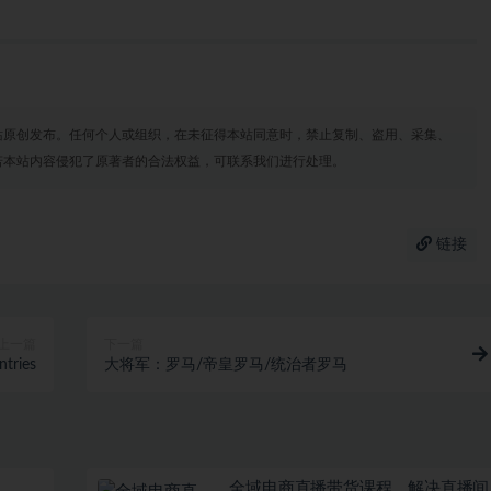
站原创发布。任何个人或组织，在未征得本站同意时，禁止复制、盗用、采集、
若本站内容侵犯了原著者的合法权益，可联系我们进行处理。
链接
上一篇
下一篇
tries
大将军：罗马/帝皇罗马/统治者罗马
全域电商直播带货课程，解决直播间