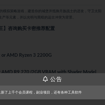
守类型的模拟策略游戏，建造你的城堡并抵御月族战士的进攻，守卫太阳
生产等元素，并以光明与黑暗的远古冲突为背景。
王】咨询购买卡密推荐配置
z or AMD Ryzen 3 2200G
 AMD R9 270 (2GB VRAM with Shader Model
公告
上新了上千个会员课程，副业项目，还有各种工具软件