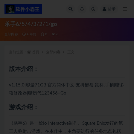
登录
全部
杀手6/5/4/3/2/1/go
全部内容
4 年前
0
6
当前位置：
首页
全部内容
正文
版本介绍：
v1.15.0|容量71GB|官方简体中文|支持键盘.鼠标.手柄|赠多
项修改器|赠历代123456+Go|
游戏介绍：
《杀手6》是一款Io Interactive制作、Square Enix发行的第
三人称射击游戏。在本作中，主角要进行的任务地点包括