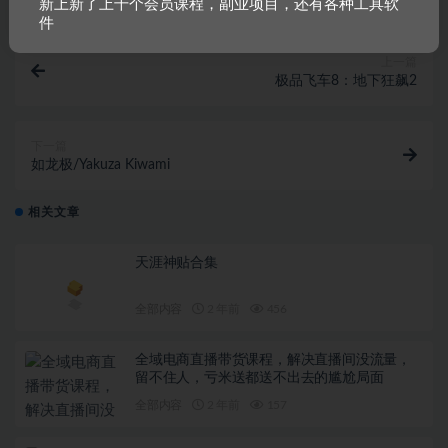
新上新了上千个会员课程，副业项目，还有各种工具软
件
上一篇
极品飞车8：地下狂飙2
下一篇
如龙极/Yakuza Kiwami
相关文章
天涯神贴合集
全部内容
2 年前
456
全域电商直播带货课程，解决直播间没流量，
留不住人，亏米送都送不出去的尴尬局面
全部内容
2 年前
157