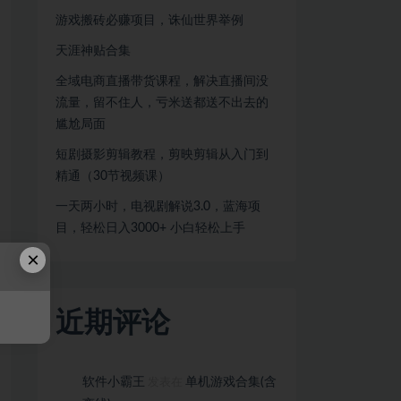
游戏搬砖必赚项目，诛仙世界举例
天涯神贴合集
全域电商直播带货课程，解决直播间没
流量，留不住人，亏米送都送不出去的
尴尬局面
短剧摄影剪辑教程，剪映剪辑从入门到
精通（30节视频课）
一天两小时，电视剧解说3.0，蓝海项
目，轻松日入3000+ 小白轻松上手
×
近期评论
软件小霸王
单机游戏合集(含
发表在