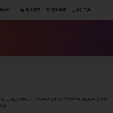
机游戏
副业项目
副业课程
软件工具
|内置3DM1.1简中汉化|支持键盘.鼠标|赠官方原声48首BGM|赠多项
存档