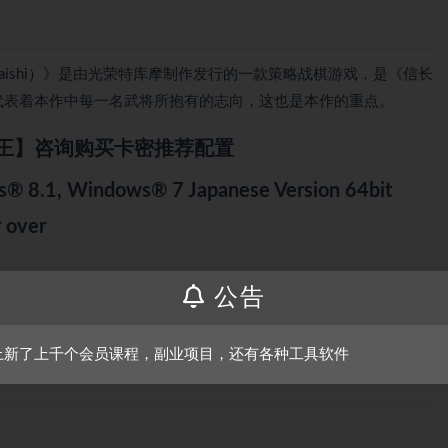
ion: Taishi）》是由光荣特库摩制作发行的一款策略战棋游戏，是《信长
”代表着本作中每一名武将所抱有的志向，这也是本作的重点。
王】咨询购买卡密推荐配置
8.1, Windows® 7 Japanese Version 64bit
 over
公告
B over for 4K graphics
上新了上千个会员课程，副业项目，还有各种工具软件