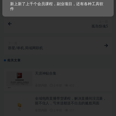
新上新了上千个会员课程，副业项目，还有各种工具软
件
上一篇
孤岛惊魂5
下一篇
群星/单机.局域网联机
相关文章
天涯神贴合集
全部内容
2 年前
452
全域电商直播带货课程，解决直播间没流量，
留不住人，亏米送都送不出去的尴尬局面
全部内容
2 年前
157