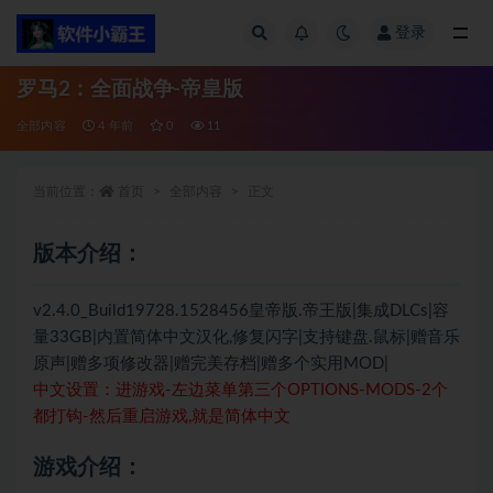
登录
全部
罗马2：全面战争-帝皇版
全部内容
4 年前
0
11
当前位置：
首页
全部内容
正文
版本介绍：
v2.4.0_Build19728.1528456皇帝版.帝王版|集成DLCs|容
量33GB|内置简体中文汉化,修复闪字|支持键盘.鼠标|赠音乐
原声|赠多项修改器|赠完美存档|赠多个实用MOD|
中文设置：进游戏-左边菜单第三个OPTIONS-MODS-2个
都打钩-然后重启游戏,就是简体中文
游戏介绍：