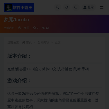
登录
全部
梦魇/Incubo
全部内容
4 年前
0
12
当前位置：
首页
全部内容
正文
版本介绍：
完整版|容量1GB|官方简体中文|支持键盘.鼠标.手柄
游戏介绍：
这是一款2d平台类恐怖解密游戏，描写了一个小男孩在梦
魇中逃生的故事，玩家扮演的主角需要克服重重困难，逃
离噩梦寻找真相