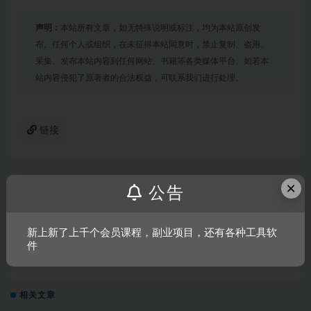
声明：
本站所有文章，如无特殊说明或标注，均为本站原创发
布。任何个人或组织，在未征得本站同意时，禁止复制、盗用、
采集、发布本站内容到任何网站、书籍等各类媒体平台。如若本
站内容侵犯了原著者的合法权益，可联系我们进行处理。
链接
×
公告
上一篇
恐怖僵尸之夜/Zombie Night Terror
新上新了上千个会员课程，副业项目，还有各种工具软
件
下一篇
僵尸世界大战：劫后余生
相关文章