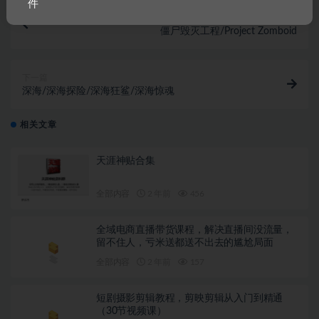
件
上一篇
僵尸毁灭工程/Project Zomboid
下一篇
深海/深海探险/深海狂鲨/深海惊魂
相关文章
天涯神贴合集
全部内容
2 年前
456
全域电商直播带货课程，解决直播间没流量，
留不住人，亏米送都送不出去的尴尬局面
全部内容
2 年前
157
短剧摄影剪辑教程，剪映剪辑从入门到精通
（30节视频课）