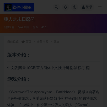
登录
全部
狼人之末日怒吼
全部内容
4 年前
0
11
当前位置：
首页
全部内容
正文
版本介绍：
中文版|容量10GB|官方简体中文|支持键盘.鼠标.手柄|
游戏介绍：
《Werewolf:The Apocalypse – Earthblood》 灵感来自著名
角色扮演游戏，享受充满狂野战斗和神秘冒险的独特游戏
体验。 在游戏中，你扮演一位强大的狼人（”Garou”）