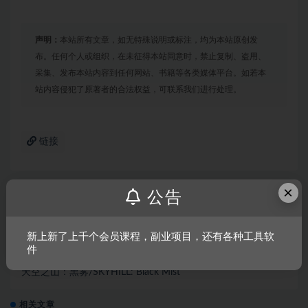
声明：
本站所有文章，如无特殊说明或标注，均为本站原创发
布。任何个人或组织，在未征得本站同意时，禁止复制、盗用、
采集、发布本站内容到任何网站、书籍等各类媒体平台。如若本
站内容侵犯了原著者的合法权益，可联系我们进行处理。
链接
×
公告
上一篇
扣押2/DISTRAINT 2
新上新了上千个会员课程，副业项目，还有各种工具软
件
下一篇
天空之山：黑雾/SKYHILL: Black Mist
相关文章