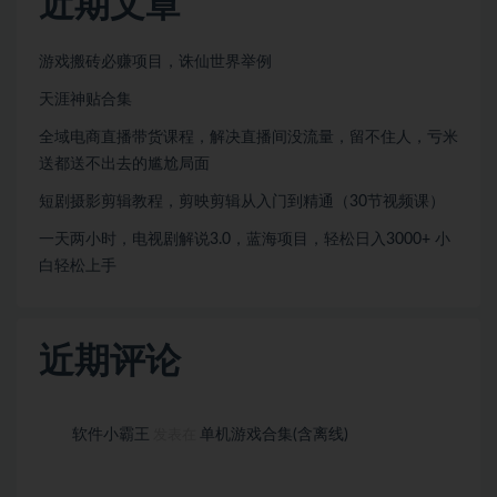
近期文章
游戏搬砖必赚项目，诛仙世界举例
天涯神贴合集
全域电商直播带货课程，解决直播间没流量，留不住人，亏米
送都送不出去的尴尬局面
短剧摄影剪辑教程，剪映剪辑从入门到精通（30节视频课）
一天两小时，电视剧解说3.0，蓝海项目，轻松日入3000+ 小
白轻松上手
近期评论
软件小霸王
单机游戏合集(含离线)
发表在