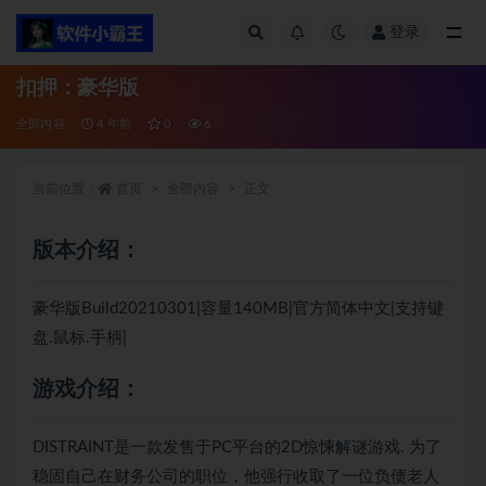
登录
全部
扣押：豪华版
全部内容
4 年前
0
6
当前位置：
首页
全部内容
正文
版本介绍：
豪华版Build20210301|容量140MB|官方简体中文|支持键
盘.鼠标.手柄|
游戏介绍：
DISTRAINT是一款发售于PC平台的2D惊悚解谜游戏. 为了
稳固自己在财务公司的职位，他强行收取了一位负债老人