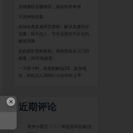
游戏搬砖必赚项目，诛仙世界举例
天涯神贴合集
全域电商直播带货课程，解决直播间没
流量，留不住人，亏米送都送不出去的
尴尬局面
短剧摄影剪辑教程，剪映剪辑从入门到
精通（30节视频课）
一天两小时，电视剧解说3.0，蓝海项
目，轻松日入3000+ 小白轻松上手
×
近期评论
软件小霸王
单机游戏合集(含
发表在