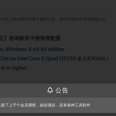
，并在军方介入突击并扫平整个城市之前，连同所有生还者寻找逃出之
王】咨询购买卡密推荐配置
, Windows 8 64-bit edition
Hz (or Intel Core 2 Quad Q9550 @ 2.83GHz) /
z or higher
 / AMD Radeon 7870 or higher
公告
上新了上千个会员课程，副业项目，还有各种工具软件