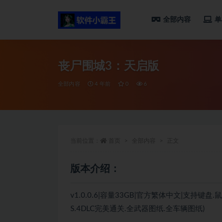
全部内容
单
全部
丧尸围城3：天启版
全部内容
4 年前
0
6
当前位置：
首页
全部内容
正文
版本介绍：
v1.0.0.6|容量33GB|官方繁体中文|支持键
S.4DLC完美通关.全武器图纸.全车辆图纸)