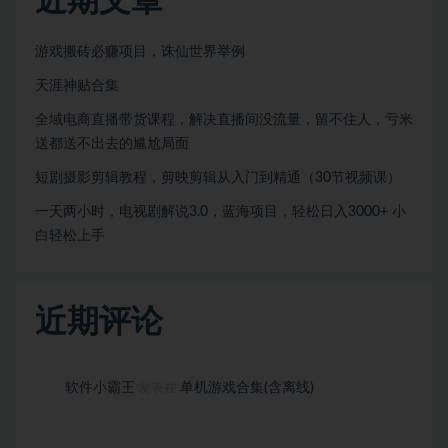
近期文章
游戏搬砖必赚项目，诛仙世界举例
天涯神贴合集
全域电商直播带货课程，解决直播间没流量，留不住人，亏米
送都送不出去的尴尬局面
短剧摄影剪辑教程，剪映剪辑从入门到精通（30节视频课）
一天两小时，电视剧解说3.0，蓝海项目，轻松日入3000+ 小
白轻松上手
近期评论
软件小霸王
单机游戏合集(含离线)
发表在