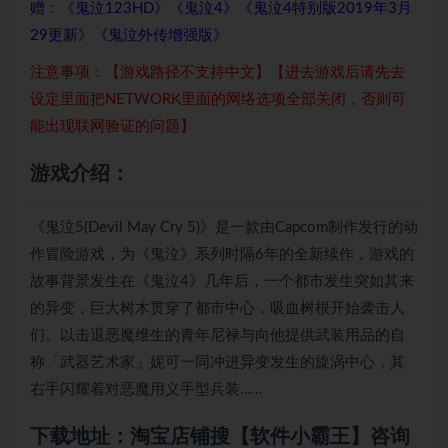
赠：《鬼泣123HD》《鬼泣4》《鬼泣4特别版2019年3月
29更新》《鬼泣外传增强版》
注意事项：【游戏路径不支持中文】【进去游戏后请先去
设定里面把NETWORK里面的网络选项全部关闭，否则可
能出现联网验证的问题】
游戏介绍：
《鬼泣5(Devil May Cry 5)》是一款由Capcom制作发行的动
作冒险游戏，为《鬼泣》系列时隔6年的全新续作，游戏的
故事背景发生在《鬼泣4》几年后，一个都市发生突如其来
的异变，巨大树木贯穿了都市中心，吸血树根开始袭击人
们。以击退恶魔维生的青年尼禄与向他提供武装用品的自
称「武器艺术家」妮可一同冲进异变发生的旋涡中心，其
右手闪耀着对恶魔用义手型兵装……
下载地址：淘宝店铺搜【软件小霸王】咨询