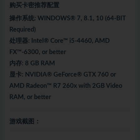
购买卡密推荐配置
操作系统: WINDOWS® 7, 8.1, 10 (64-BIT
Required)
处理器: Intel® Core™ i5-4460, AMD
FX™-6300, or better
内存: 8 GB RAM
显卡: NVIDIA® GeForce® GTX 760 or
AMD Radeon™ R7 260x with 2GB Video
RAM, or better
游戏截图：