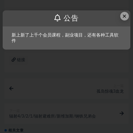
×
声明：
本站所有文章，如无特殊说明或标注，均为本站原创发
公告
布。任何个人或组织，在未征得本站同意时，禁止复制、盗用、
采集、发布本站内容到任何网站、书籍等各类媒体平台。如若本
新上新了上千个会员课程，副业项目，还有各种工具软
站内容侵犯了原著者的合法权益，可联系我们进行处理。
件
链接
上一篇
孤岛惊魂3血龙
下一篇
辐射4/3/2/1/辐射避难所/新维加斯/钢铁兄弟会
相关文章