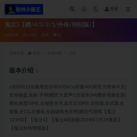
登录
全部
鬼泣5【赠/4/3/2/1/外传/特别版/】
全部内容
4 年前
0
51
当前位置：
首页
全部内容
正文
版本介绍：
v20201218|集维吉尔等35DLCs|容量40GB|官方简体中文|
支持键盘.鼠标.手柄|赠官方原声135首BGM|赠多项修改器|
赠全难度S评价,全秘密关卡,血宫全S评价,全技能,全武器,全
收集,全CG,全服装,全超级角色存档|赠历代游戏【鬼泣
123HD】【鬼泣4】【鬼泣4特别版2019年3月29更新】
【鬼泣外传增强版】