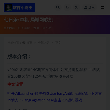
登录
全部
七日杀/单机.局域网联机
全部内容
4 年前
0
122
当前位置：
首页
全部内容
正文
版本介绍：
v20b218|容量14GB|官方简体中文|支持键盘.鼠标.手柄|内
置250格大背包125格负重|赠多项修改器
中文设置
打开7dLauncher-取消勾选Use EasyAntiCheat(EAC)-下方文
本输入：-language=schinese点击Run运行游戏