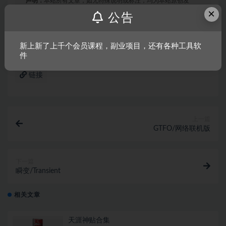
声明：
本站所有文章，如无特殊说明或标注，均为本站原创发
×
布。任何个人或组织，在未征得本站同意时，禁止复制、盗用、
公告
采集、发布本站内容到任何网站、书籍等各类媒体平台。如若本
站内容侵犯了原著者的合法权益，可联系我们进行处理。
新上新了上千个会员课程，副业项目，还有各种工具软
件
链接
上一篇
GTFO/网络联机版
下一篇
瞬变/Transient
相关文章
天涯神贴合集