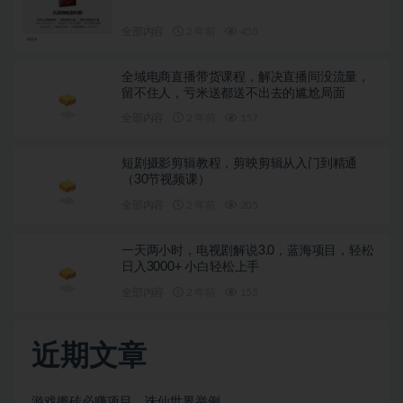
全部内容
2 年前
455
全域电商直播带货课程，解决直播间没流量，
留不住人，亏米送都送不出去的尴尬局面
全部内容
2 年前
157
短剧摄影剪辑教程，剪映剪辑从入门到精通
（30节视频课）
全部内容
2 年前
205
一天两小时，电视剧解说3.0，蓝海项目，轻松
日入3000+ 小白轻松上手
全部内容
2 年前
153
近期文章
游戏搬砖必赚项目，诛仙世界举例