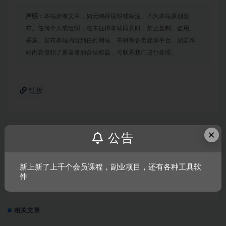
声明：
本站所有文章，如无特殊说明或标注，均为本站原创发
布。任何个人或组织，在未征得本站同意时，禁止复制、盗用、
采集、发布本站内容到任何网站、书籍等各类媒体平台。如若本
站内容侵犯了原著者的合法权益，可联系我们进行处理。
链接
×
上一篇
公告
失忆症：重生/Amnesia: Rebirth
新上新了上千个会员课程，副业项目，还有各种工具软
件
下一篇
超凡双生/超凡人生
相关文章