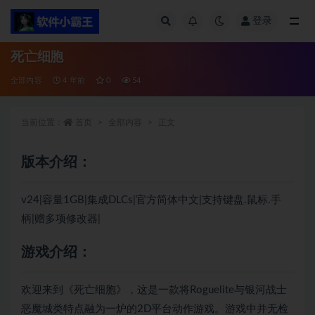
登录
全部
死亡细胞
全部内容
4 年前
0
54
当前位置：
首页
全部内容
正文
版本介绍：
v24|容量1GB|集成DLCs|官方简体中文|支持键盘.鼠标.手
柄|赠多项修改器|
游戏介绍：
欢迎来到《死亡细胞》，这是一款将Roguelite与银河战士
恶魔城类特点融为一炉的2D平台动作游戏。游戏中并无检