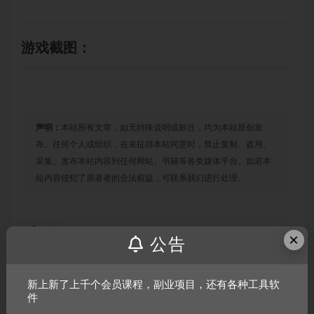
游戏截图：
声明：
本站所有文章，如无特殊说明或标注，均为本站原创发
布。任何个人或组织，在未征得本站同意时，禁止复制、盗用、
采集、发布本站内容到任何网站、书籍等各类媒体平台。如若本
站内容侵犯了原著者的合法权益，可联系我们进行处理。
链接
×
公告
新上新了上千个会员课程，副业项目，还有各种工具软
上一篇
件
喷射战机/Jet Lancer