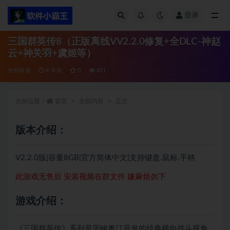
登录
全部
三国群英传8（正版离线VV2.2.0修复+全DLC-神赵
云+神关羽+虞姬等）
全部内容
4 年前
0
421
当前位置：
首页
全部内容
正文
版本介绍：
V2.2.0版|容量8GB|官方简体中文|支持键盘.鼠标.手柄
此游戏无售后 安装视频在群文件 嫌麻烦勿下
游戏介绍：
《三国群英传》系列是宇峻奥汀开发的经典横向战斗视角