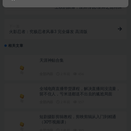
上一篇
王权的陨落：巫师传说/巫师之昆特牌
下一篇
火影忍者：究极忍者风暴3 完全爆发 高清版
相关文章
天涯神贴合集
全部内容
2 年前
456
全域电商直播带货课程，解决直播间没流量，
留不住人，亏米送都送不出去的尴尬局面
全部内容
2 年前
157
短剧摄影剪辑教程，剪映剪辑从入门到精通
（30节视频课）
全部内容
2 年前
205