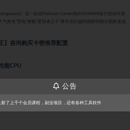
evengeance)》是一款由Platinum Games制作KONAMI发行的动作冒
气角色“雷电”挫败“爱国者之子“事件后打破阿姆斯特朗企图恢复战
王】咨询购买卡密推荐配置
8
D同性能CPU
公告
能显卡
上新了上千个会员课程，副业项目，还有各种工具软件