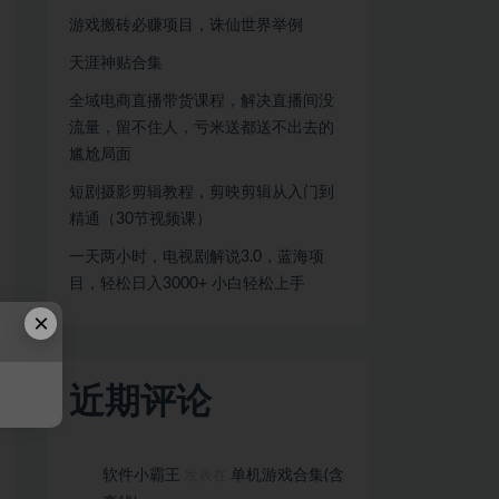
游戏搬砖必赚项目，诛仙世界举例
天涯神贴合集
全域电商直播带货课程，解决直播间没
流量，留不住人，亏米送都送不出去的
尴尬局面
短剧摄影剪辑教程，剪映剪辑从入门到
精通（30节视频课）
一天两小时，电视剧解说3.0，蓝海项
目，轻松日入3000+ 小白轻松上手
×
近期评论
软件小霸王
单机游戏合集(含
发表在