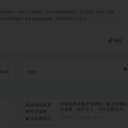
站原创发布。任何个人或组织，在未征得本站同意时，禁止复制、盗用、采集、
若本站内容侵犯了原著者的合法权益，可联系我们进行处理。
链接
上一篇
下一篇
网联机
狂怒2
全域电商直播带货课程，解决直播间
没流量，留不住人，亏米送都送不出
去的尴尬局面
全部内容
2 年前
156