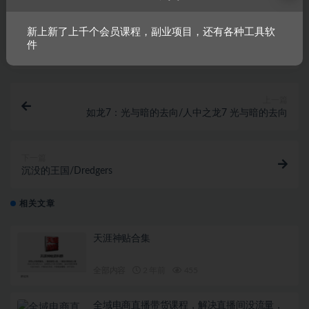
新上新了上千个会员课程，副业项目，还有各种工具软
链接
件
上一篇
如龙7：光与暗的去向/人中之龙7 光与暗的去向
下一篇
沉没的王国/Dredgers
相关文章
天涯神贴合集
全部内容
2 年前
455
全域电商直播带货课程，解决直播间没流量，