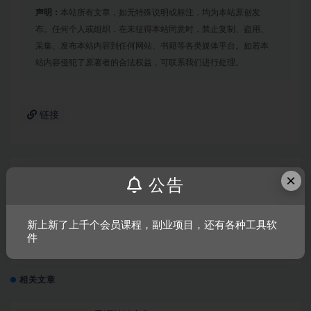
声明：
本站所有文章，如无特殊说明或标注，均为本站原创发
布。任何个人或组织，在未征得本站同意时，禁止复制、盗用、
采集、发布本站内容到任何网站、书籍等各类媒体平台。如若本
站内容侵犯了原著者的合法权益，可联系我们进行处理。
链接
×
上一篇
公告
荣誉勋章：血战太平洋
新上新了上千个会员课程，副业项目，还有各种工具软
下一篇
件
孤山速降
相关文章