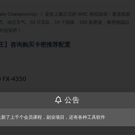
Rally Championship）》是史上最正宗的 WRC 模拟游戏！赛道路面
动态天气、50 只车队、14 个国家、100 条赛道，每周挑战以
中勇夺冠军吧！
王】咨询购买卡密推荐配置
D FX-4350
公告
B or ATI Radeon HD 5870 2GB
上新了上千个会员课程，副业项目，还有各种工具软件