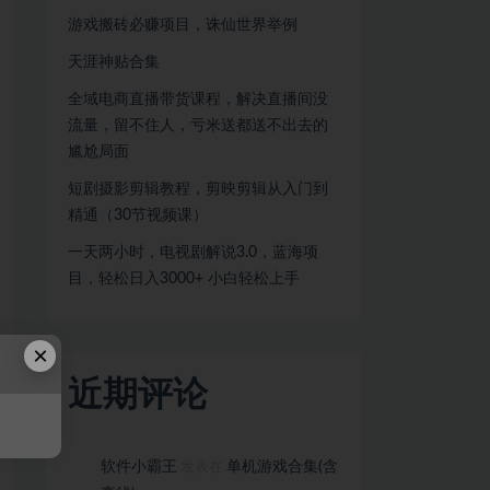
游戏搬砖必赚项目，诛仙世界举例
天涯神贴合集
全域电商直播带货课程，解决直播间没
流量，留不住人，亏米送都送不出去的
尴尬局面
短剧摄影剪辑教程，剪映剪辑从入门到
精通（30节视频课）
一天两小时，电视剧解说3.0，蓝海项
目，轻松日入3000+ 小白轻松上手
×
近期评论
软件小霸王
单机游戏合集(含
发表在