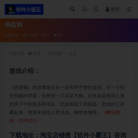
登录
全部
捣蛋鹅
全部内容
4 年前
0
59
当前位置：
首页
全部内容
正文
游戏介绍：
《捣蛋鹅》的故事发生在一处和平宁静的农场，在一个阳
光明媚的早晨，你扮演一只坏坏大鹅，任务就是跑到人类
的房子中制造各种混乱，比如偷园丁的钥匙、把他的工具
藏起来、用洒水器给人类洗澡、偷吃食物等。
（解压密
码：019521）
下载地址：淘宝店铺搜【软件小霸王】咨询