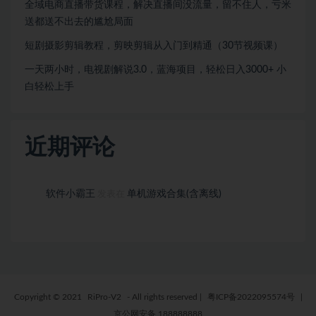
全域电商直播带货课程，解决直播间没流量，留不住人，亏米
送都送不出去的尴尬局面
短剧摄影剪辑教程，剪映剪辑从入门到精通（30节视频课）
一天两小时，电视剧解说3.0，蓝海项目，轻松日入3000+ 小
白轻松上手
近期评论
软件小霸王
单机游戏合集(含离线)
发表在
Copyright © 2021
RiPro-V2
- All rights reserved
|
粤ICP备2022095574号
|
京公网安备 188888888