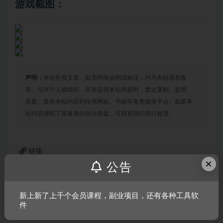
游戏截图：
声明：
本站所有文章，如无特殊说明或标注，均为本站原创发
布。任何个人或组织，在未征得本站同意时，禁止复制、盗用、
采集、发布本站内容到任何网站、书籍等各类媒体平台。如若本
站内容侵犯了原著者的合法权益，可联系我们进行处理。
链接
×
公告
上一篇
新上新了上千个会员课程，副业项目，还有各种工具软
钓鱼模拟世界专业鲈鱼渔具版/Fishing Sim World:Bass
件
Pro Shops Edi