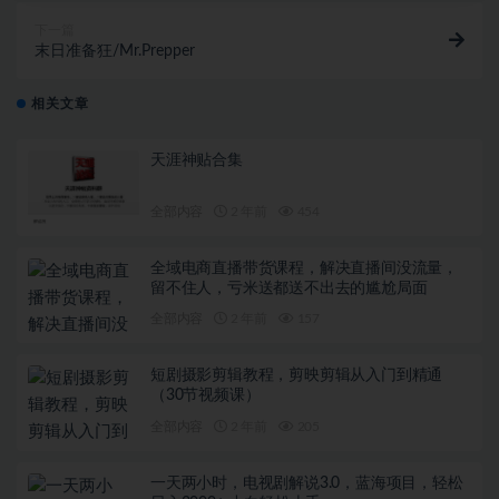
下一篇
末日准备狂/Mr.Prepper
相关文章
天涯神贴合集
全部内容
2 年前
454
全域电商直播带货课程，解决直播间没流量，
留不住人，亏米送都送不出去的尴尬局面
全部内容
2 年前
157
短剧摄影剪辑教程，剪映剪辑从入门到精通
（30节视频课）
全部内容
2 年前
205
一天两小时，电视剧解说3.0，蓝海项目，轻松