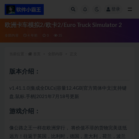
登录
全部
欧洲卡车模拟2/欧卡2/Euro Truck Simulator 2
全部内容
4 年前
0
35
当前位置：
首页
全部内容
正文
版本介绍：
v1.41.1.0|集成全DLCs|容量12.4GB|官方简体中文|支持键
盘.鼠标.手柄|2021年7月18号更新
游戏介绍：
像公路之王一样在欧洲穿行， 将价值不菲的货物完美送抵
远方！往返于英国，比利时，德国，意大利，荷兰，波兰