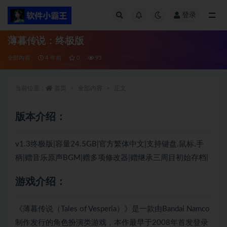
登录
全部
薄暮传说：终极版
全部内容
4 年前
0
93
当前位置：
首页
全部内容
正文
版本介绍：
v1.3终极版|容量24.5GB|官方繁体中文|支持键盘.鼠标.手
柄|赠音乐原声BGM|赠多项修改器|赠继承三周目初始存档|
游戏介绍：
《薄暮传说（Tales of Vesperia）》是一款由Bandai Namco
制作发行的角色扮演类游戏，本作最早于2008年首发登录