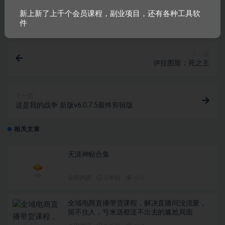
链接
新上新了上千个会员课程，副业项目，还有各种工具软
件
上一篇
伊拉图斯：死之主
下一篇
这是我的战争 新版v6.0.7.5最终剪辑版
相关文章
天涯神贴合集
全部内容
2 年前
455
全域电商直播带货课程，解决直播间没流量，
留不住人，亏米送都送不出去的尴尬局面