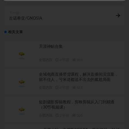
下一篇
古诺希亚/GNOSIA
相关文章
天涯神贴合集
全部内容
2 年前
453
全域电商直播带货课程，解决直播间没流量，
留不住人，亏米送都送不出去的尴尬局面
全部内容
2 年前
157
短剧摄影剪辑教程，剪映剪辑从入门到精通
（30节视频课）
全部内容
2 年前
205