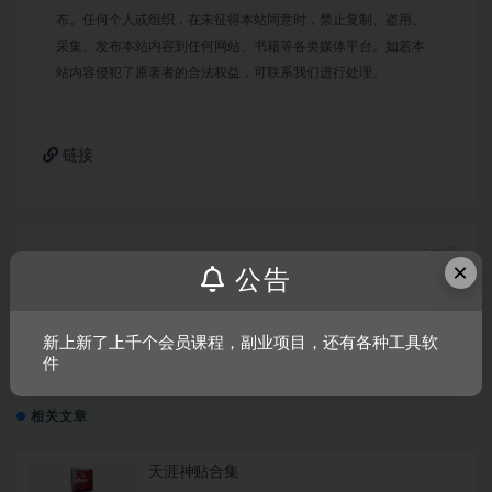
布。任何个人或组织，在未征得本站同意时，禁止复制、盗用、
采集、发布本站内容到任何网站、书籍等各类媒体平台。如若本
站内容侵犯了原著者的合法权益，可联系我们进行处理。
链接
上一篇
×
大头菜小子避税记/Turnip Boy Commits Tax Evasion
公告
Demo
新上新了上千个会员课程，副业项目，还有各种工具软
下一篇
件
偶像大师：璀璨之季
相关文章
天涯神贴合集