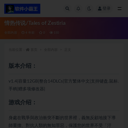
登录
全部
情热传说/Tales of Zestiria
全部内容
4 年前
0
150
当前位置：
首页
全部内容
正文
版本介绍：
v1.4|容量12GB|整合14DLCs|官方繁体中文|支持键盘.鼠标.
手柄|赠多项修改器|
游戏介绍：
身處在戰爭與政治衝突不斷的世界裡，義無反顧地接下導
師重擔、對抗人類的無知罪惡，保護您的世界不受「汙