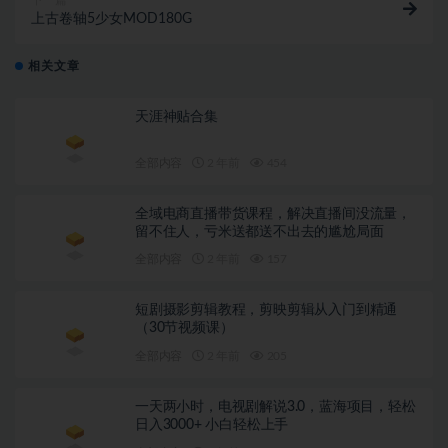
下一篇
上古卷轴5少女MOD180G
相关文章
天涯神贴合集
全部内容
2 年前
454
全域电商直播带货课程，解决直播间没流量，
留不住人，亏米送都送不出去的尴尬局面
全部内容
2 年前
157
短剧摄影剪辑教程，剪映剪辑从入门到精通
（30节视频课）
全部内容
2 年前
205
一天两小时，电视剧解说3.0，蓝海项目，轻松
日入3000+ 小白轻松上手