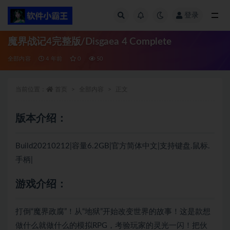
登录
全部
魔界战记4完整版/Disgaea 4 Complete
全部内容
4 年前
0
50
当前位置：
首页
全部内容
正文
版本介绍：
Build20210212|容量6.2GB|官方简体中文|支持键盘.鼠标.
手柄|
游戏介绍：
打倒“魔界政腐”！从“地狱”开始改变世界的故事！这是款想
做什么就做什么的模拟RPG，考验玩家的灵光一闪！把伙