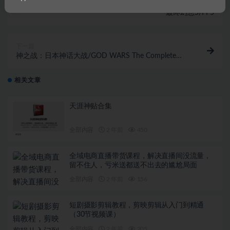
上一篇
最终幻想5/FF5
下一篇
神之战：日本神话大战/GOD WARS The Complete
Legend
相关文章
天涯神贴合集
全部内容
2 年前
450
全域电商直播带货课程，解决直播间没流量，
留不住人，亏米送都送不出去的尴尬局面
全部内容
2 年前
156
短剧摄影剪辑教程，剪映剪辑从入门到精通
（30节视频课）
全部内容
2 年前
205