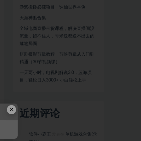
游戏搬砖必赚项目，诛仙世界举例
天涯神贴合集
全域电商直播带货课程，解决直播间没
流量，留不住人，亏米送都送不出去的
尴尬局面
短剧摄影剪辑教程，剪映剪辑从入门到
精通（30节视频课）
一天两小时，电视剧解说3.0，蓝海项
目，轻松日入3000+ 小白轻松上手
×
近期评论
软件小霸王
单机游戏合集(含
发表在