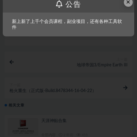
×
采集、发布本站内容到任何网站、书籍等各类媒体平台。如若本
公告
站内容侵犯了原著者的合法权益，可联系我们进行处理。
新上新了上千个会员课程，副业项目，还有各种工具软
件
链接
上一篇
地球帝国3/Empire Earth III
下一篇
枪火重生（正式版-Build.8478344-16-04-22）
相关文章
天涯神贴合集
全部内容
2 年前
455