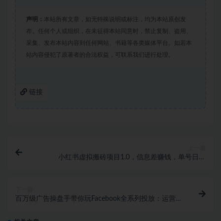
声明：
本站所有文章，如无特殊说明或标注，均为本站原创发
布。任何个人或组织，在未征得本站同意时，禁止复制、盗用、
采集、发布本站内容到任何网站、书籍等各类媒体平台。如若本
站内容侵犯了原著者的合法权益，可联系我们进行处理。
链接
上一篇
小红书虚拟搬砖项目1.0，信息差赚钱，单号日赚
200+可批量操作！
下一篇
百万级广告操盘手带你玩Facebook全系列投放：运营和
广告优化技能实操！ 会员课程 1年前 0 28 12.8