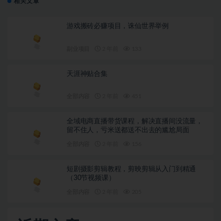
相关文章
游戏搬砖必赚项目，诛仙世界举例
副业项目
2 年前
133
天涯神贴合集
全部内容
2 年前
451
全域电商直播带货课程，解决直播间没流量，
留不住人，亏米送都送不出去的尴尬局面
全部内容
2 年前
156
短剧摄影剪辑教程，剪映剪辑从入门到精通
（30节视频课）
全部内容
2 年前
205