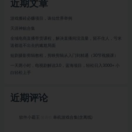
近期文章
游戏搬砖必赚项目，诛仙世界举例
天涯神贴合集
全域电商直播带货课程，解决直播间没流量，留不住人，亏米
送都送不出去的尴尬局面
短剧摄影剪辑教程，剪映剪辑从入门到精通（30节视频课）
一天两小时，电视剧解说3.0，蓝海项目，轻松日入3000+ 小
白轻松上手
近期评论
软件小霸王
单机游戏合集(含离线)
发表在