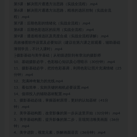
第5课：解决照片通透方法思路（实战全流程）.mp4
第6课：解决照片通透方法思路，精准的选区控制（实战全流
程）.mp4
第7课：后期色彩的情绪化（实战全流程）.mp4
第8课：后期色彩选区的应用（实战全流程）.mp4
第9课：通道精准选区及亮度合成（实战全流程讲解）.mp4
高效修图软件设置及必要知识（建议在第六课之前观看，辅助基础
薄弱学员，不计入课时）.mp4
├摄影基础与美学基础｜从初级进阶到有章法的摄影师
10、基础摄影必学，色彩核心知识及心理暗示（30分钟）.mp4
11、摄影基础必学，把控色彩基调，利用色彩让照片充满情绪（25
分钟）.mp4
12、充满神奇魅力的光线.mp4
13、看似简单，实则关键的相机必要设置.mp4
14、值得投入的辅助器材配置.mp4
1、摄影基础必须，掌握器材原理，更好的认知器材（41分
钟）.mp4
2、美学基础构图，改变影像的第一步从这里开始（32分钟）.mp4
3、美学基础构图，提升影像的第二步，呈现简洁唯美画面（36分
钟）.mp4
4、美学进阶，视觉元素，拆解画面语言（36分钟）.mp4