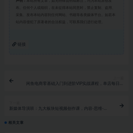
声明：
本站所有文章，如无特殊说明或标注，均为本站原创发
布。任何个人或组织，在未征得本站同意时，禁止复制、盗用、
采集、发布本站内容到任何网站、书籍等各类媒体平台。如若本
站内容侵犯了原著者的合法权益，可联系我们进行处理。
链接
上一篇
闲鱼电商零基础入门到进阶VIP实战课程，单店每日净
利增300+ 会员课程 1年前 0 24 12.8
下一篇
新媒体导演班：九大板块短视频创作课，内容-思维-美
学-创作，全方位提升
相关文章