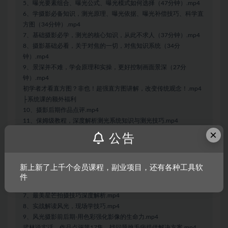
5、曝光要素组合、曝光公式、曝光模式如何选择（47分钟）.mp4
6、学摄影必备知识，测光原理、曝光依据、曝光补偿技巧、科学直
方图（34分钟）.mp4
7、基础摄影必学，测光的核心知识，从此不求人（37分钟）.mp4
8、摄影基础必看，关于对焦的一切，对焦知识系统（34分
钟）.mp4
9、景深并不难，学会原理和实操，更好控制画面景深（27分
钟）.mp4
初学者才看直方图？非也！超强直方图讲解，改变传统观念！.mp4
├系统课的额外福利
10、摄影后期作品点评.mp4
11、保姆级教程，深度解析测光系统知识与测光技巧.mp4
×
1、直方图绝密技巧，助你打造风格大片.mp4
公告
2、风光摄影前后期-高效打造极致光影世界.mp4
3、风光摄影的关键构图—教你掌握精彩作品的方法.mp4
4、风光摄影前后期，如何把握摄影的尺度.mp4
新上新了上千个会员课程，副业项目，还有各种工具软
5、全方位掌握对焦的核心.mp4
件
6、PS实战课堂，打造光影世界全流程.mp4
7、最美星芒拍摄技巧深度解析.mp4
8、实战解读风光，现场学技巧.mp4
9、风光摄影前后期-用色彩强化影像的生命力.mp4
武林说实话，作品点评第17集，找问题挑毛病提供解决方案.mp4