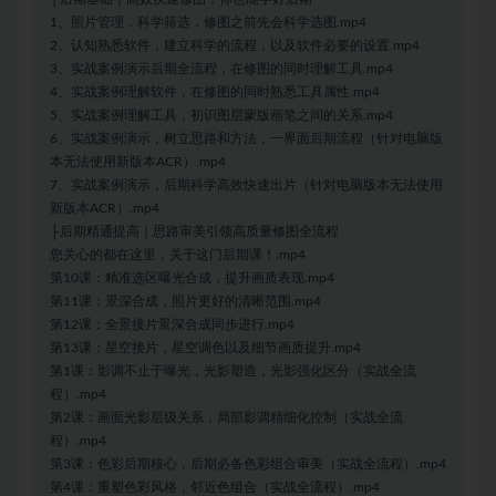
1、照片管理，科学筛选，修图之前先会科学选图.mp4
2、认知熟悉软件，建立科学的流程，以及软件必要的设置.mp4
3、实战案例演示后期全流程，在修图的同时理解工具.mp4
4、实战案例理解软件，在修图的同时熟悉工具属性.mp4
5、实战案例理解工具，初识图层蒙版画笔之间的关系.mp4
6、实战案例演示，树立思路和方法，一界面后期流程（针对电脑版
本无法使用新版本ACR）.mp4
7、实战案例演示，后期科学高效快速出片（针对电脑版本无法使用
新版本ACR）.mp4
├后期精通提高｜思路审美引领高质量修图全流程
您关心的都在这里，关于这门后期课！.mp4
第10课：精准选区曝光合成，提升画质表现.mp4
第11课：景深合成，照片更好的清晰范围.mp4
第12课：全景接片景深合成同步进行.mp4
第13课：星空接片，星空调色以及细节画质提升.mp4
第1课：影调不止于曝光，光影塑造，光影强化区分（实战全流
程）.mp4
第2课：画面光影层级关系，局部影调精细化控制（实战全流
程）.mp4
第3课：色彩后期核心，后期必备色彩组合审美（实战全流程）.mp4
第4课：重塑色彩风格，邻近色组合（实战全流程）.mp4