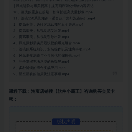
├风光进阶与审美提高｜提高画质强化情绪内容表达
10、画质的重点在前期，如何拍摄高质量影像.mp4
11、滤镜150系统知识（适合超广角灯泡镜头）.mp4
1、提高审美，必须客观认知的五个关系.mp4
2、提高审美，从视觉感受出发.mp4
3、提高审美，从视觉引导出发.mp4
4、风光摄影最实用最快捷的曝光组合.mp4
5、滤镜的系统知识，安装操作以及注意事项.mp4
6、风光渐变滤镜与不可替代的偏振镜.mp4
7、完全掌握充满意境的长曝光.mp4
8、多种滤镜的组合实战应用.mp4
9、星空星轨的拍摄及注意事项.mp4
课程下载：淘宝店铺搜【软件小霸王】咨询购买会员卡
密：
版权声明