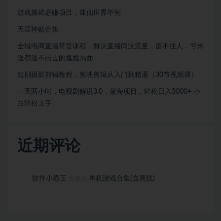
游戏搬砖必赚项目，诛仙世界举例
天涯神贴合集
全域电商直播带货课程，解决直播间没流量，留不住人，亏米
送都送不出去的尴尬局面
短剧摄影剪辑教程，剪映剪辑从入门到精通（30节视频课）
一天两小时，电视剧解说3.0，蓝海项目，轻松日入3000+ 小
白轻松上手
近期评论
软件小霸王
单机游戏合集(含离线)
发表在