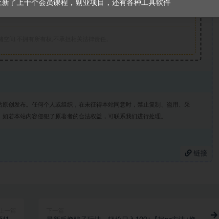
上新了上千个会员课程，副业项目，还有各种工具软件
规的内容， 请
联系我们
一经核实，立即删除。并对发布账号进行永久封
储空间,不拥有所有权,不承担相关法律责任。
站原创发布。任何个人或组织，在未征得本站同意时，禁止复制、盗用、采
。如若本站内容侵犯了原著者的合法权益，可联系我们进行处理。
链接
上一篇
下一篇