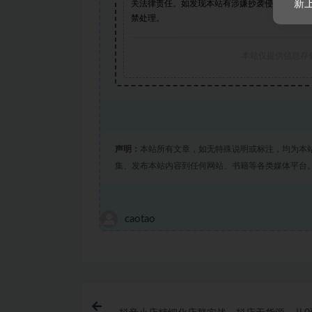
新
关法律责任。如发现本站有涉嫌抄袭侵权/违法违
禁处理。
本站仅提供信息存
声明：
本站所有文章，如无特殊说明或标注，均为本
集、发布本站内容到任何网站、书籍等各类媒体平台
caotao