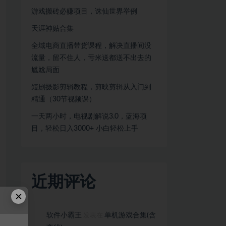
游戏搬砖必赚项目，诛仙世界举例
天涯神贴合集
全域电商直播带货课程，解决直播间没
流量，留不住人，亏米送都送不出去的
尴尬局面
短剧摄影剪辑教程，剪映剪辑从入门到
精通（30节视频课）
一天两小时，电视剧解说3.0，蓝海项
目，轻松日入3000+ 小白轻松上手
近期评论
×
软件小霸王
单机游戏合集(含
发表在