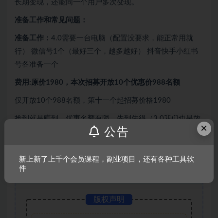
长期变现，还能同一个用户多次变现。
准备工作和常见问题：
准备工作：
4.0需要一台电脑（配置没要求，能正常用就
行） 微信号1个（最好三个，越多越好） 抖音快手小红书
号各准备一个
费用:原价1980，本次招募开放10个优惠价988名额
仅开放10个988名额，第十一个起招募价格1980
抢到就是赚到，优惠名额有限，先到先得（3.0我们也是放
×
公告
10个名额，一天就招募满了，所以抢到即是赚到）
课程下载：淘宝店铺搜【软件小霸王】咨询购买会员卡
新上新了上千个会员课程，副业项目，还有各种工具软
密：
件
版权声明