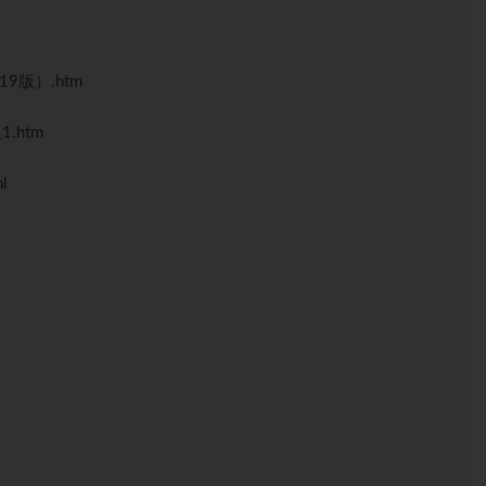
9版）.htm
.htm
l