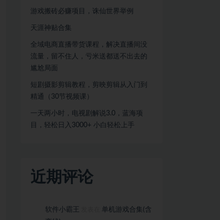
游戏搬砖必赚项目，诛仙世界举例
天涯神贴合集
全域电商直播带货课程，解决直播间没
流量，留不住人，亏米送都送不出去的
尴尬局面
短剧摄影剪辑教程，剪映剪辑从入门到
精通（30节视频课）
一天两小时，电视剧解说3.0，蓝海项
目，轻松日入3000+ 小白轻松上手
近期评论
软件小霸王
单机游戏合集(含
发表在