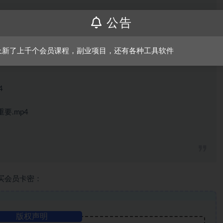
p4
公告
4
上新了上千个会员课程，副业项目，还有各种工具软件
4
要.mp4
买会员卡密：
版权声明