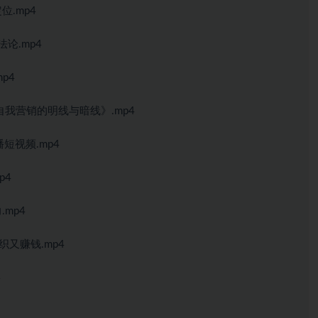
位.mp4
法论.mp4
p4
自我营销的明线与暗线》.mp4
短视频.mp4
p4
mp4
织又赚钱.mp4
4