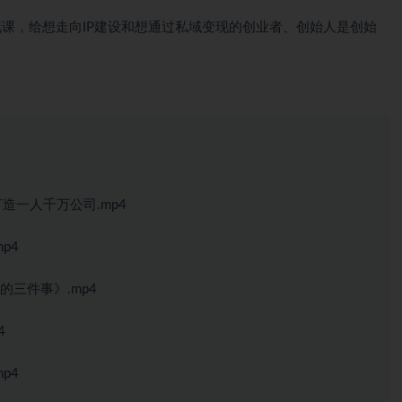
变现课，给想走向IP建设和想通过私域变现的创业者、创始人是创始
打造一人千万公司.mp4
p4
的三件事》.mp4
4
p4