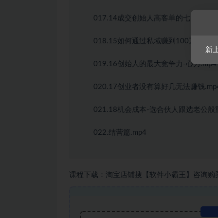
017.14成交创始人高客单的七大步骤.m
018.15如何通过私域赚到100万？.mp
新
019.16创始人的最大竞争力-心力.mp4
020.17创业者没有算好几无法赚钱.mp
021.18机会成本-选合伙人跟选老公般重
022.结营篇.mp4
课程下载：淘宝店铺搜【软件小霸王】咨询购