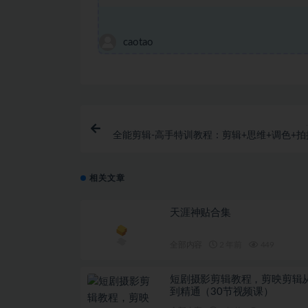
caotao
全能剪辑-高手特训教程：剪辑+思维+调色+拍
装（5合1）5
相关文章
天涯神贴合集
全部内容
2 年前
449
短剧摄影剪辑教程，剪映剪辑
到精通（30节视频课）