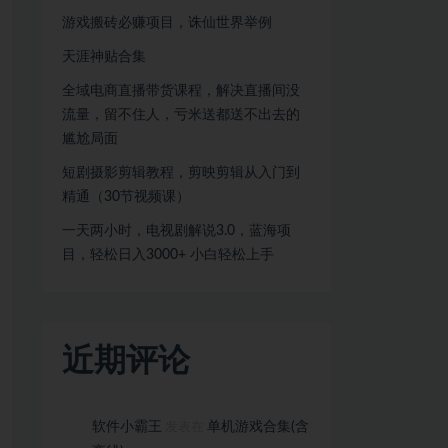
游戏搬砖必赚项目，诛仙世界举例
天涯神贴合集
全域电商直播带货课程，解决直播间没
流量，留不住人，亏米送都送不出去的
尴尬局面
短剧摄影剪辑教程，剪映剪辑从入门到
精通（30节视频课）
一天两小时，电视剧解说3.0，蓝海项
目，轻松日入3000+ 小白轻松上手
近期评论
软件小霸王
单机游戏合集(含
发表在