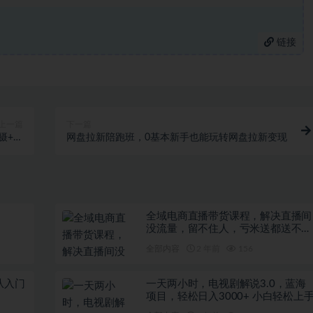
链接
上一篇
下一篇
摄+包
网盘拉新陪跑班，0基本新手也能玩转网盘拉新变现
3节课
全域电商直播带货课程，解决直播间
没流量，留不住人，亏米送都送不出
去的尴尬局面
全部内容
2 年前
156
从入门
一天两小时，电视剧解说3.0，蓝海
项目，轻松日入3000+ 小白轻松上